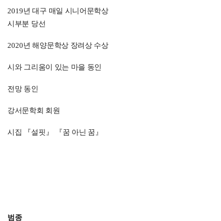
2019
년 대구 매일 시니어문학상
시부분 당선
2020
년 해양문학상 장려상 수상
시와 그리움이 있는 마을 동인
전망 동인
강서문학회 회원
시집
『
설핏
』 『
꿈 아닌 꿈
』
범종