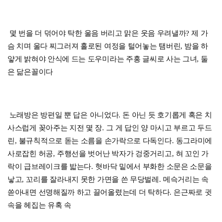
몇 번을 더 덖어야 탁한 울음 버리고 맑은 웃음 우려낼까
?
제 가
슴 치며 울다 찌그러져 홀로된 여정을 털어놓는 탬버린
,
밤을 하
얗게 밝혀야 안식에 드는 도우미라는 주홍 글씨로 사는 그녀
,
둘
은 닮은꼴이다
노래방은 방편일 뿐 답은 아니었다
.
돈 아닌 듯 호기롭게 혹은 치
사스럽게 꽂아주는 지전 몇 장
.
그 게 답인 양 마시고 부르고 두드
린
,
불규칙적으로 돋는 소름을 손가락으로 다독인다
.
동그라미에
사로잡힌 허공
,
주행선을 벗어난 박자가 겅중거리고
,
혀 꼬인 가
락이 급브레이크를 밟는다
.
혓바닥 밑에서 부화한 소문은 소문을
낳고
,
꼬리를 잘라내지 못한 가면을 쓴 무당벌레
.
메슥거리는 속
쏟아내면 선명해질까 하고 끌어올렸는데 더 탁하다
.
은근짜로 귓
속을 헤집는 유혹 속