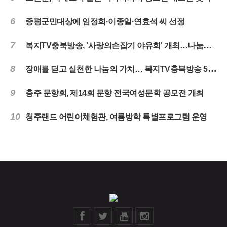
6
증평군민대상에 임정희·이종일·연효석 씨 선정
7
복지TV충북방송, '사랑의손잡기 야유회' 개최…나눔과 화합의 시간 마련
8
장애를 딛고 실천한 나눔의 가치… 복지TV충북방송 5년 떡나눔 마무리
9
충주 문향회, 제14회 문향 전국여성문학 공모전 개최
10
청주랜드 어린이체험관, 여름방학 특별프로그램 운영