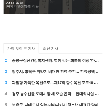
여섯 번째
[복지TV충청방송] 이윤...
가장 많이 본 기사
최신 기사
1
증평군정신건강복지센터, 함께 걷는 회복의 여정 '다시ON, 여름나들이'
2
청주시, 흥덕구 취약지 비대면 진료 추진… 진료공백 해소
3
과일향 가득한 옥천으로…제17회 향수옥천 포도·복숭아축제 31일 개막
4
청주 농수산물 도매시장 새 모습 윤곽… 현대화사업 순항
5
보은군, 자매도시 일본 미야자키시 청소년 대표단 맞이