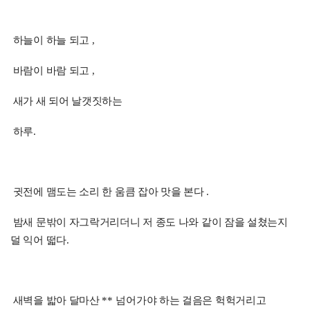
하늘이 하늘 되고
,
바람이 바람 되고
,
새가 새 되어 날갯짓하는
하루
.
귓전에 맴도는 소리 한 움큼 잡아 맛을 본다
.
밤새 문밖이 자그락거리더니 저 종도 나와 같이 잠을 설쳤는지
덜 익어 떫다
.
새벽을 밟아 달마산
**
넘어가야 하는 걸음은 헉헉거리고