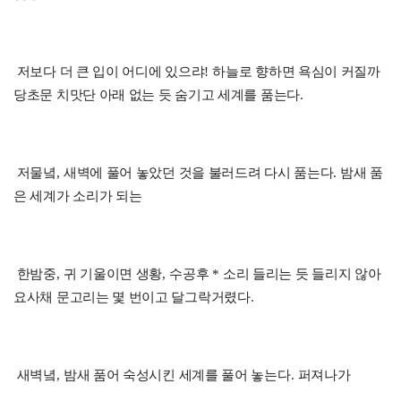
저보다 더 큰 입이 어디에 있으랴
!
하늘로 향하면 욕심이 커질까
당초문 치맛단 아래 없는 듯 숨기고 세계를 품는다
.
저물녘
,
새벽에 풀어 놓았던 것을 불러드려 다시 품는다
.
밤새 품
은 세계가 소리가 되는
한밤중
,
귀 기울이면 생황
,
수공후
*
소리 들리는 듯 들리지 않아
요사채 문고리는 몇 번이고 달그락거렸다
.
새벽녘
,
밤새 품어 숙성시킨 세계를 풀어 놓는다
.
퍼져나가