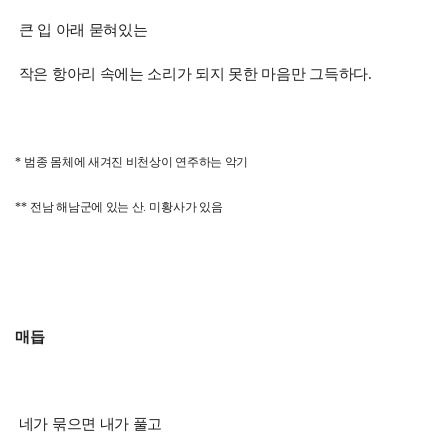
큰 입 아래 묻혀있는
작은 항아리 속에는 소리가 되지 못한 마음만 그득하다
.
*
범종 몸체에 새겨진 비천상이 연주하는 악기
**
전남 해남군에 있는 산
.
미황사가 있음
매듭
네가 묶으면 내가 풀고