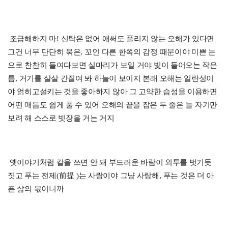
조급해하지 마
!
신탁은 없어 애써도 풀리지 않는 오해가 있다면
그건 너무 단단히 묶은
,
꼬인 다른 한쪽의 감정 때문이야 미쁜 눈
으로 찬찬히 들여다보면 실마리가 보일 거야 빛이 들어오는 작은
틈
,
거기를 살살 간질여 봐 하늘이 보이지 본래 오해는 일란성이
야 얽히고설키는 것을 좋아하지 않아 그 고약한 습성을 이용하면
어떤 매듭도 쉽게 풀 수 있어 오해의 끝을 잡은 두 줄은 늘 자기만
보려 해 스스로 빗장을 거는 거지
옛이야기처럼 칼을 쓰면 안 돼 부드러운 바람이 외투를 벗기듯
짓고 푸는 전제
(
前提
)
는 사랑이야 그냥 사랑해
,
푸는 것은 더 아
픈 삶의 몫이니까