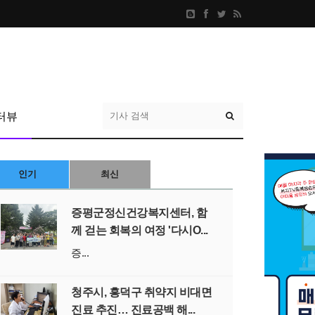
터뷰
인기
최신
증평군정신건강복지센터, 함
께 걷는 회복의 여정 '다시O...
증...
청주시, 흥덕구 취약지 비대면
진료 추진… 진료공백 해...