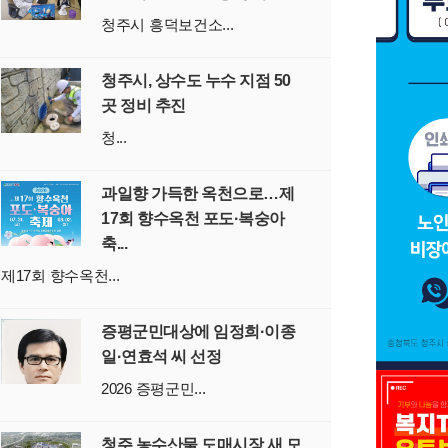
청주시 흥덕보건소...
청주시, 상수도 누수 지점 50
곳 정비 추진
청...
과일향 가득한 옥천으로…제
17회 향수옥천 포도·복숭아
축...
제17회 향수옥천...
증평군민대상에 임정희·이종
일·연효석 씨 선정
2026 증평군민...
청주 농수산물 도매시장 새 모