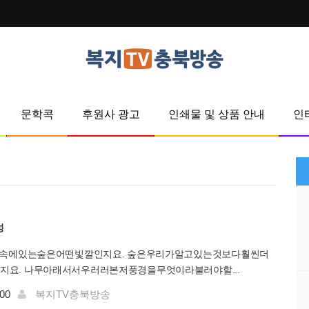
문학콕
후원사 광고
인쇄물 및 상품 안내
인
성
마음속에있는숲은어떤빛깔인지요. 숲은우리가알고있는것보다훨씬더
지요. 나무아래서서우러러본저풍경을무엇이라불러야할...
:00
복지TV충북방송