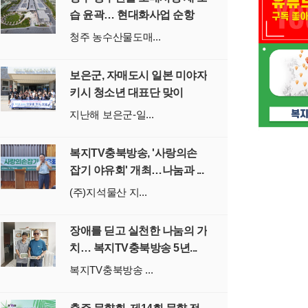
습 윤곽… 현대화사업 순항
청주 농수산물도매...
보은군, 자매도시 일본 미야자
키시 청소년 대표단 맞이
지난해 보은군-일...
복지TV충북방송, '사랑의손
잡기 야유회' 개최…나눔과 ...
(주)지석물산 지...
장애를 딛고 실천한 나눔의 가
치… 복지TV충북방송 5년...
복지TV충북방송 ...