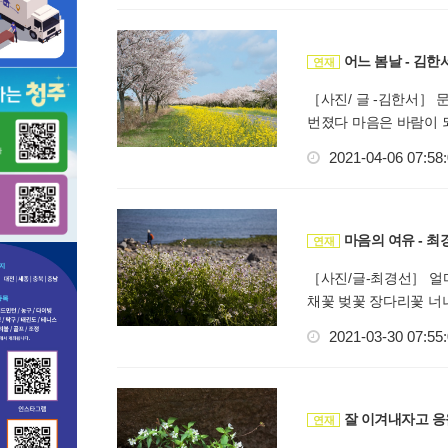
어느 봄날 - 김한
연재
［사진/ 글 -김한서］
번졌다 마음은 바람이 되어
2021-04-06 07:58
마음의 여유 - 최
연재
［사진/글-최경선］ 얼
채꽃 벚꽃 장다리꽃 너나
2021-03-30 07:55
잘 이겨내자고 응원
연재