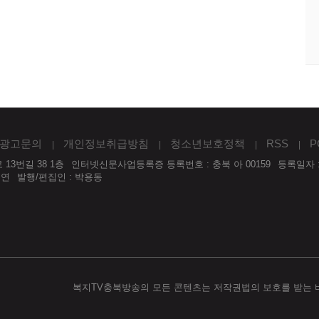
광고문의
개인정보취급방침
청소년보호정책
RSS
P
13번길 38 1층
인터넷신문사업등록증 등록번호 : 충북 아 00159
등록일자 :
우연
발행/편집인 : 박용동
복지TV충북방송의 모든 콘텐츠는 저작권법의 보호를 받는 바, 무