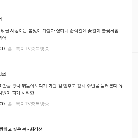
서
 문밖을 서성이는 봄빛이 가깝다 싶더니 순식간에 꽃길이 불꽃처럼
 ...
:00
복지TV충북방송
경선
마만큼 왔나 뒤돌아보다가 가던 길 멈추고 잠시 주변을 둘러본다 유
없이 피기 시작한...
:00
복지TV충북방송
하고 싶은 봄 - 최경선