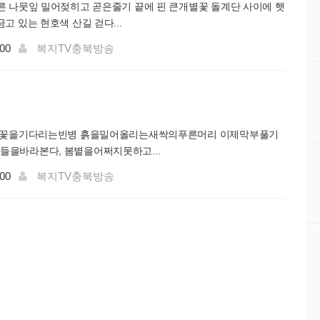
른 나뭇잎 밀어젖히고 곧은줄기 끝에 핀 큰개별꽃 돌계단 사이에 햇
고 있는 현호색 산길 걷다...
:00
복지TV충북방송
물과꽃을기다리는빈병 흙을밀어올리는새싹의푸른머리 이제막부풀기
들을바라본다, 봄볕을어쩌지못하고...
:00
복지TV충북방송