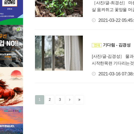
［사진/글-최경선］ 마
살 움켜쥐고 꽃망울 머금
2021-03-22 05:45
기다림 - 김경성
연재
[사진/글-김경성］ 
시작한목련 기다리는것
2021-03-16 07:38
1
2
3