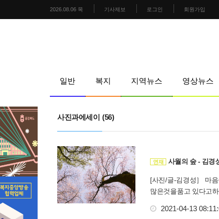
2026.08.06 목
기사제보
로그인
회원가입
일반
복지
지역뉴스
영상뉴스
사진과에세이
(56)
사월의 숲 - 김경
연재
[사진/글-김경성］ 
많은것을품고 있다고하
2021-04-13 08:11