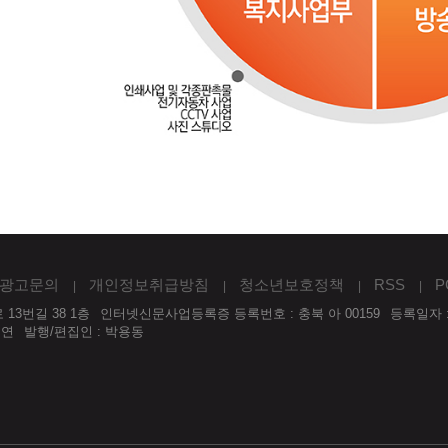
광고문의
개인정보취급방침
청소년보호정책
RSS
P
13번길 38 1층
인터넷신문사업등록증 등록번호 : 충북 아 00159
등록일자 :
우연
발행/편집인 : 박용동