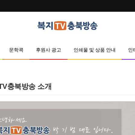
문학콕
후원사 광고
인쇄물 및 상품 안내
인
TV충북방송 소개