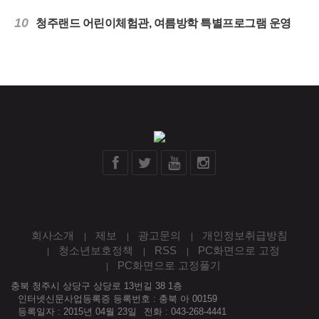
10
청주랜드 어린이체험관, 여름방학 특별프로그램 운영
회사소개
제보
광고문의
개인정보취급방침
청소년보호정책
RSS
PC화면으로 고정
PC화면으로 고정풀기
충북 청주시 상당구 상당로 13번길 38 1층
인터넷신문사업등록증 등록번호 : 충북 아 00159
등록일자 : 2015년 04월 23일
전화 : 043-268-4441