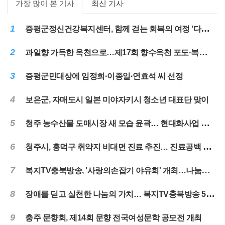
가장 많이 본 기사
최신 기사
1
증평군정신건강복지센터, 함께 걷는 회복의 여정 '다시ON, 여름나들이'
2
과일향 가득한 옥천으로…제17회 향수옥천 포도·복숭아축제 31일 개막
3
증평군민대상에 임정희·이종일·연효석 씨 선정
4
보은군, 자매도시 일본 미야자키시 청소년 대표단 맞이
5
청주 농수산물 도매시장 새 모습 윤곽… 현대화사업 순항
6
청주시, 흥덕구 취약지 비대면 진료 추진… 진료공백 해소
7
복지TV충북방송, '사랑의손잡기 야유회' 개최…나눔과 화합의 시간 마련
8
장애를 딛고 실천한 나눔의 가치… 복지TV충북방송 5년 떡나눔 마무리
9
충주 문향회, 제14회 문향 전국여성문학 공모전 개최