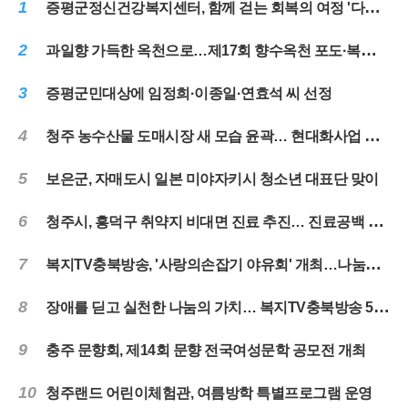
1
증평군정신건강복지센터, 함께 걷는 회복의 여정 '다시ON, 여름나들이'
2
과일향 가득한 옥천으로…제17회 향수옥천 포도·복숭아축제 31일 개막
3
증평군민대상에 임정희·이종일·연효석 씨 선정
4
청주 농수산물 도매시장 새 모습 윤곽… 현대화사업 순항
5
보은군, 자매도시 일본 미야자키시 청소년 대표단 맞이
6
청주시, 흥덕구 취약지 비대면 진료 추진… 진료공백 해소
7
복지TV충북방송, '사랑의손잡기 야유회' 개최…나눔과 화합의 시간 마련
8
장애를 딛고 실천한 나눔의 가치… 복지TV충북방송 5년 떡나눔 마무리
9
충주 문향회, 제14회 문향 전국여성문학 공모전 개최
10
청주랜드 어린이체험관, 여름방학 특별프로그램 운영