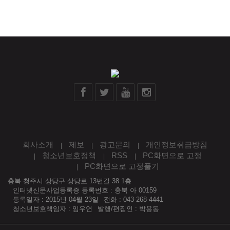
회사소개
제보
광고문의
개인정보취급방침
청소년보호정책
RSS
PC화면으로 고정
PC화면으로 고정풀기
충북 청주시 상당구 상당로 13번길 38 1층
인터넷신문사업등록증 등록번호 : 충북 아 00159
등록일자 : 2015년 04월 23일
전화 : 043-268-4441
청소년보호책임자 : 임우연
발행/편집인 : 박용동