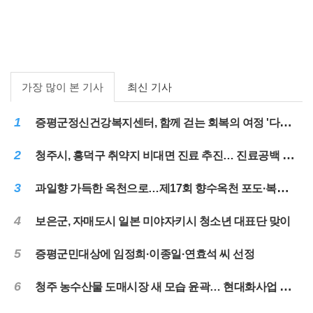
가장 많이 본 기사
최신 기사
1
증평군정신건강복지센터, 함께 걷는 회복의 여정 '다시ON, 여름나들이'
2
청주시, 흥덕구 취약지 비대면 진료 추진… 진료공백 해소
3
과일향 가득한 옥천으로…제17회 향수옥천 포도·복숭아축제 31일 개막
4
보은군, 자매도시 일본 미야자키시 청소년 대표단 맞이
5
증평군민대상에 임정희·이종일·연효석 씨 선정
6
청주 농수산물 도매시장 새 모습 윤곽… 현대화사업 순항