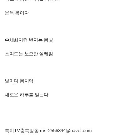
문득 봄이다
수채화처럼 번지는 봄빛
스며드는 노오란 설레임
날마다 봄처럼
새로운 하루를 맞는다
복지TV충북방송
ms-2556344@naver.com