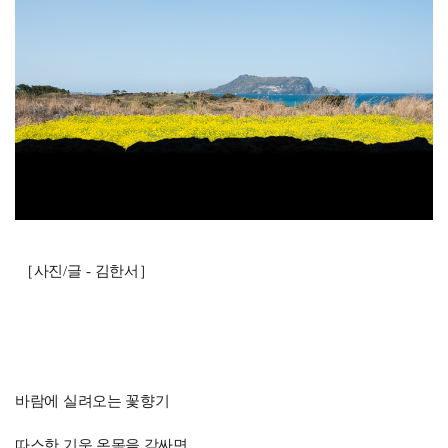
［
사진
/
글
-
김한서
］
바람에 실려오는 꽃향기
따스한 기운 온몸을 감싸면