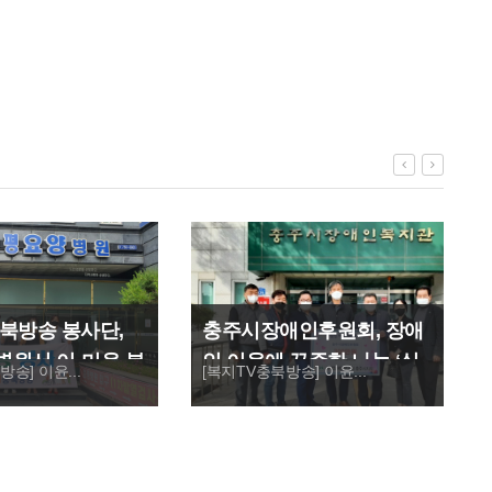
북방송 봉사단,
충주시장애인후원회, 장애
원서 이·미용 봉
인 이웃에 꾸준한 나눔 ‘실
송] 이윤...
[복지TV충북방송] 이윤...
천’