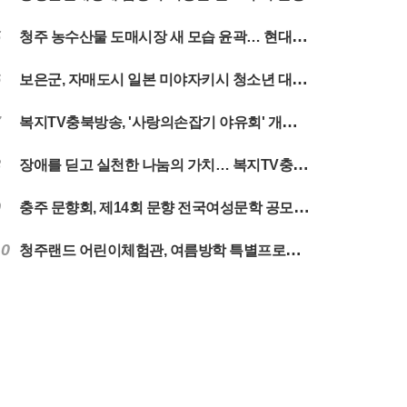
5
청주 농수산물 도매시장 새 모습 윤곽… 현대화사업 순항
6
보은군, 자매도시 일본 미야자키시 청소년 대표단 맞이
7
복지TV충북방송, '사랑의손잡기 야유회' 개최…나눔과 화합의 시간 마련
8
장애를 딛고 실천한 나눔의 가치… 복지TV충북방송 5년 떡나눔 마무리
9
충주 문향회, 제14회 문향 전국여성문학 공모전 개최
10
청주랜드 어린이체험관, 여름방학 특별프로그램 운영