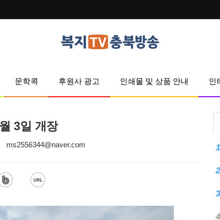
문학콕
후원사 광고
인쇄물 및 상품 안내
인
월 3일 개장
ms2556344@naver.com