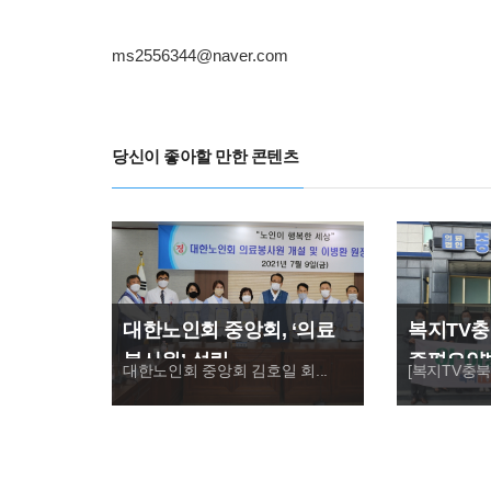
ms2556344@naver.com
당신이 좋아할 만한 콘텐츠
대한노인회 중앙회, ‘의료
복지TV충
봉사원’ 설립
증평요양병
대한노인회 중앙회 김호일 회...
[복지TV충북방
사활동