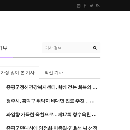
터뷰
가장 많이 본 기사
최신 기사
1
증평군정신건강복지센터, 함께 걷는 회복의 여정 '다시ON, 여름나들이'
2
청주시, 흥덕구 취약지 비대면 진료 추진… 진료공백 해소
3
과일향 가득한 옥천으로…제17회 향수옥천 포도·복숭아축제 31일 개막
4
증평군민대상에 임정희·이종일·연효석 씨 선정