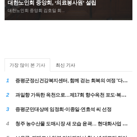
대한노인회 중앙회, ‘의료봉사원’ 설립
대한노인회 중앙회 김호일 회...
가장 많이 본 기사
최신 기사
1
증평군정신건강복지센터, 함께 걷는 회복의 여정 '다시ON, 여름나들이'
2
과일향 가득한 옥천으로…제17회 향수옥천 포도·복숭아축제 31일 개막
3
증평군민대상에 임정희·이종일·연효석 씨 선정
4
청주 농수산물 도매시장 새 모습 윤곽… 현대화사업 순항