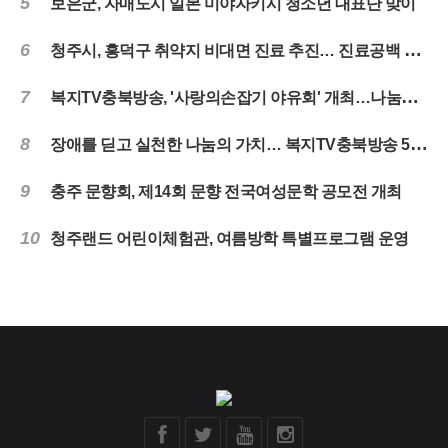
5
보은군, 자매도시 일본 미야자키시 청소년 대표단 맞이
6
청주시, 흥덕구 취약지 비대면 진료 추진… 진료공백 해소
7
복지TV충북방송, '사랑의손잡기 야유회' 개최…나눔과 화합의 시간 마련
8
장애를 딛고 실천한 나눔의 가치… 복지TV충북방송 5년 떡나눔 마무리
9
충주 문향회, 제14회 문향 전국여성문학 공모전 개최
10
청주랜드 어린이체험관, 여름방학 특별프로그램 운영