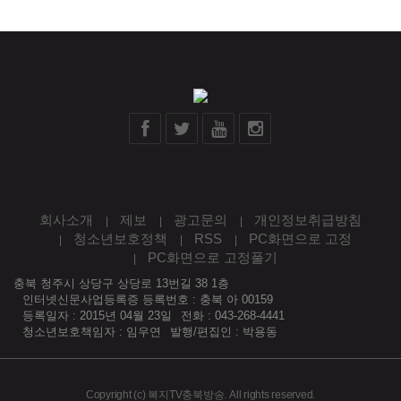
회사소개
제보
광고문의
개인정보취급방침
청소년보호정책
RSS
PC화면으로 고정
PC화면으로 고정풀기
충북 청주시 상당구 상당로 13번길 38 1층
인터넷신문사업등록증 등록번호 : 충북 아 00159
등록일자 : 2015년 04월 23일
전화 : 043-268-4441
청소년보호책임자 : 임우연
발행/편집인 : 박용동
Copyright (c) 복지TV충북방송. All rights reserved.