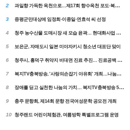
2
과일향 가득한 옥천으로…제17회 향수옥천 포도·복숭아축제 31일 개막
3
증평군민대상에 임정희·이종일·연효석 씨 선정
4
청주 농수산물 도매시장 새 모습 윤곽… 현대화사업 순항
5
보은군, 자매도시 일본 미야자키시 청소년 대표단 맞이
6
청주시, 흥덕구 취약지 비대면 진료 추진… 진료공백 해소
7
복지TV충북방송, '사랑의손잡기 야유회' 개최…나눔과 화합의 시간 마련
8
장애를 딛고 실천한 나눔의 가치… 복지TV충북방송 5년 떡나눔 마무리
9
충주 문향회, 제14회 문향 전국여성문학 공모전 개최
10
청주랜드 어린이체험관, 여름방학 특별프로그램 운영