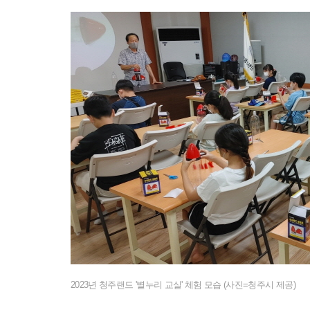
2023년 청주랜드 '별누리 교실' 체험 모습 (사진=청주시 제공)