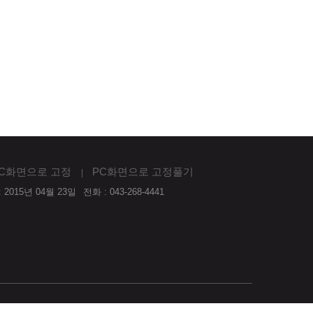
영동군, 지역 장애인들 꼼
취약계층 어린이를 위한 
꼼한 건강관리 눈길
생애 첫 스마트폰 지원
충북 영동군이 영동군 재활센...
(사진=청주시 제공)...
C화면으로 고정
PC화면으로 고정풀기
 2015년 04월 23일
전화 : 043-268-4441
단 전재와 복사, 배포 등을 금합니다. Powered by
Rweb