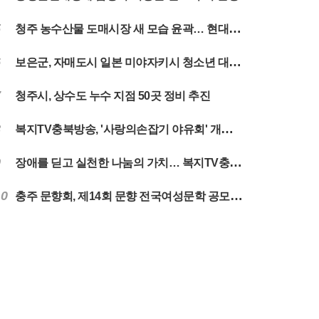
5
청주 농수산물 도매시장 새 모습 윤곽… 현대화사업 순항
6
보은군, 자매도시 일본 미야자키시 청소년 대표단 맞이
7
청주시, 상수도 누수 지점 50곳 정비 추진
8
복지TV충북방송, '사랑의손잡기 야유회' 개최…나눔과 화합의 시간 마련
9
장애를 딛고 실천한 나눔의 가치… 복지TV충북방송 5년 떡나눔 마무리
10
충주 문향회, 제14회 문향 전국여성문학 공모전 개최