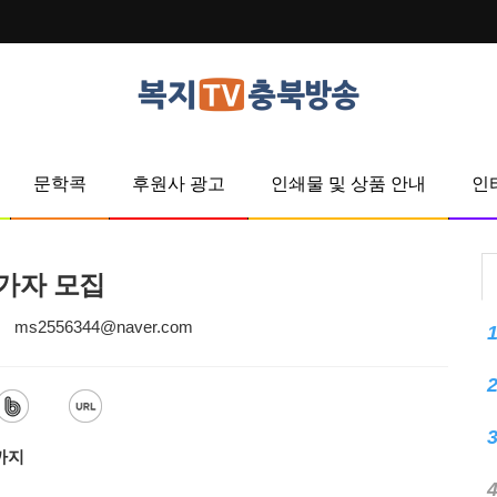
문학콕
후원사 광고
인쇄물 및 상품 안내
인
참가자 모집
ms2556344@naver.com
험까지