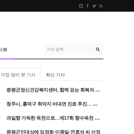
터뷰
가장 많이 본 기사
최신 기사
1
증평군정신건강복지센터, 함께 걷는 회복의 여정 '다시ON, 여름나들이'
2
청주시, 흥덕구 취약지 비대면 진료 추진… 진료공백 해소
3
과일향 가득한 옥천으로…제17회 향수옥천 포도·복숭아축제 31일 개막
4
증평군민대상에 임정희·이종일·연효석 씨 선정