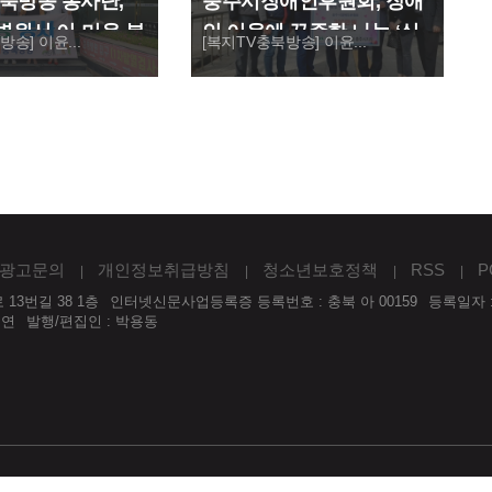
북방송 봉사단,
충주시장애인후원회, 장애
원서 이·미용 봉
인 이웃에 꾸준한 나눔 ‘실
송] 이윤...
[복지TV충북방송] 이윤...
천’
광고문의
개인정보취급방침
청소년보호정책
RSS
P
13번길 38 1층
인터넷신문사업등록증 등록번호 : 충북 아 00159
등록일자 :
우연
발행/편집인 : 박용동
복지TV충북방송의 모든 콘텐츠는 저작권법의 보호를 받는 바, 무