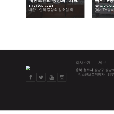
대한노인회 중앙회, ‘의료
복지TV충
봉사원’ 설립
증평요양병
대한노인회 중앙회 김호일 회...
[복지TV충북방
사활동
회사소개
제보
충북 청주시 상당구 상당로 
청소년보호책임자 : 임
Copyright (c) 복지TV충북방송. All rights reserved.